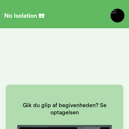
Mød No Isolation på
Lærfest 2026 (Stand 186)
Mød os på Lærfest – Danmarks største skolemesse.
Gik du glip af begivenheden? Se
optagelsen