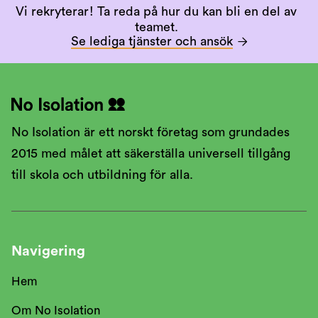
Vi rekryterar! Ta reda på hur du kan bli en del av
teamet.
Se lediga tjänster och ansök

No Isolation är ett norskt företag som grundades
2015 med målet att säkerställa universell tillgång
till skola och utbildning för alla.
Navigering
Hem
Om No Isolation