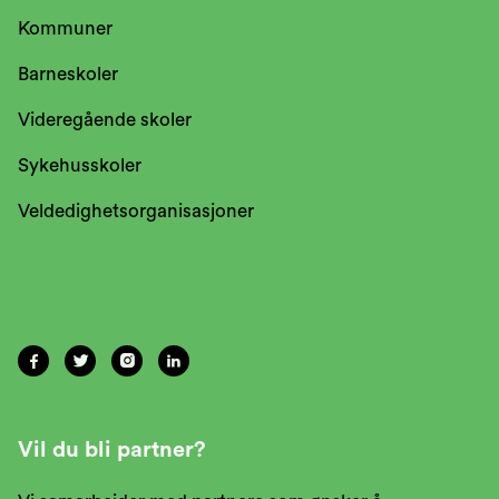
Kommuner
Barneskoler
Videregående skoler
Sykehusskoler
Veldedighetsorganisasjoner




Vil du bli partner?