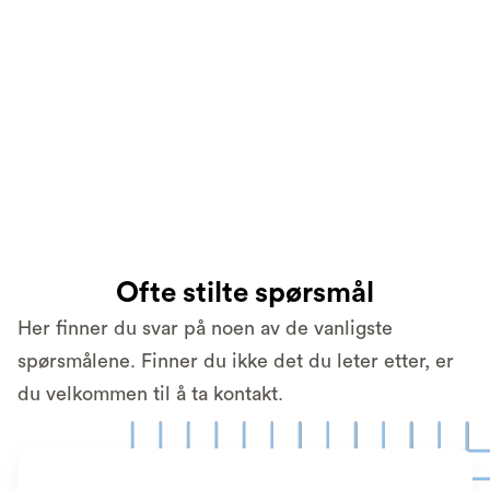
AV1 gir elever i Ringebu en trygg og
skånsom bro tilbake til klasserommet
og fellesskapet.
Learn more

Ofte stilte spørsmål
Her finner du svar på noen av de vanligste
spørsmålene. Finner du ikke det du leter etter, er
du velkommen til å ta kontakt.