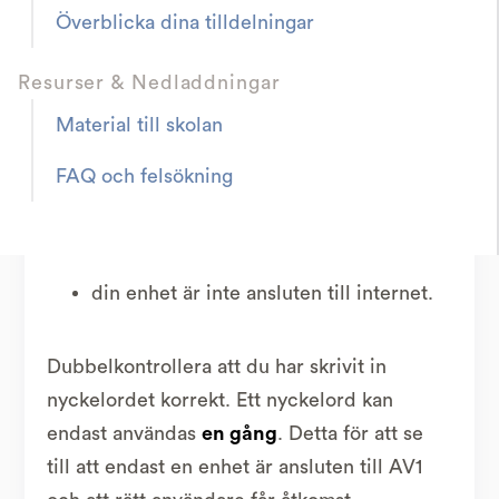
Överblicka dina tilldelningar
Om du får ett meddelande om att sökordet
Resurser & Nedladdningar
inte fungerar beror det på att
Material till skolan
Det har använts tidigare
FAQ och felsökning
du har skrivit in nyckelordet felaktigt
eller
din enhet är inte ansluten till internet.
Dubbelkontrollera att du har skrivit in
nyckelordet korrekt. Ett nyckelord kan
endast användas
en gång
. Detta för att se
till att endast en enhet är ansluten till AV1