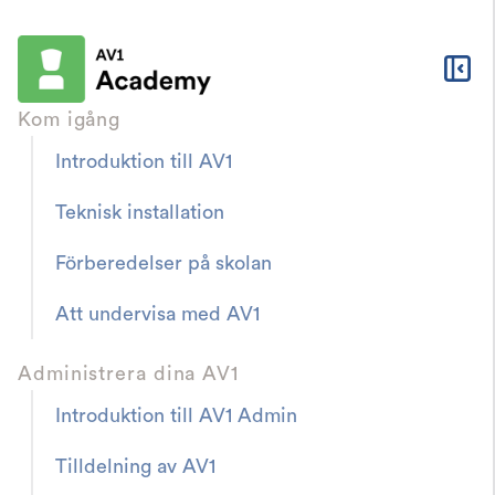
Kom igång
Introduktion till AV1
Teknisk installation
Förberedelser på skolan
Troubeshooting
FAQ och felsökning
Nyckelordet AV1
Att undervisa med AV1
fungerar inte, vad
Administrera dina AV1
ska jag göra?
Introduktion till AV1 Admin
Tilldelning av AV1