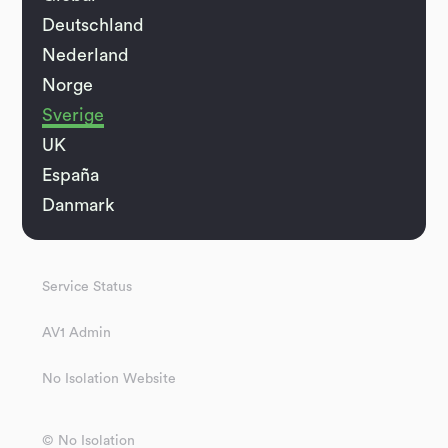
Deutschland
Nederland
Norge
Sverige
UK
España
Danmark
Service Status
AV1 Admin
No Isolation Website
© No Isolation