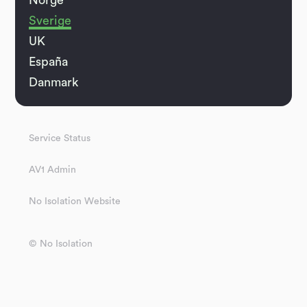
Norge
Sverige
UK
España
Danmark
Service Status
AV1 Admin
No Isolation Website
© No Isolation