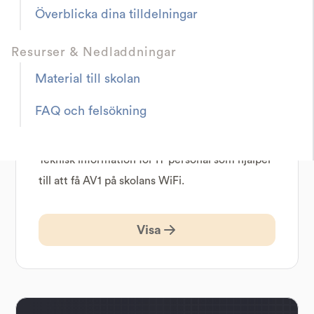
Överblicka dina tilldelningar
Visa
Resurser & Nedladdningar
Material till skolan
FAQ och felsökning
WLAN-guide
Teknisk information för IT-personal som hjälper
till att få AV1 på skolans WiFi.
Visa