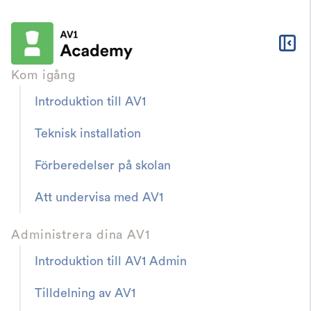
Kom igång
Introduktion till AV1
AV1 Academy
Resurser & Nedladdningar
Teknisk installation
Teknisk installation
Förberedelser på skolan
Att undervisa med AV1
Administrera dina AV1
Felsökningsguide för AV1
Introduktion till AV1 Admin
Har din AV1 ingen internetanslutning, eller kan
eleven inte ansluta? Följ dessa steg för att
Tilldelning av AV1
identifiera och lösa problemet.