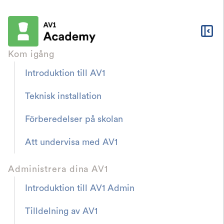
Kom igång
Introduktion till AV1
AV1 Academy
Resurser & Nedladdningar
Teknisk installation
Teknisk installation
Förberedelser på skolan
WLAN-guide
Att undervisa med AV1
Teknisk information för IT-personal som
hjälper till att få AV1 på skolans WiFi.
Administrera dina AV1
Introduktion till AV1 Admin
Tilldelning av AV1