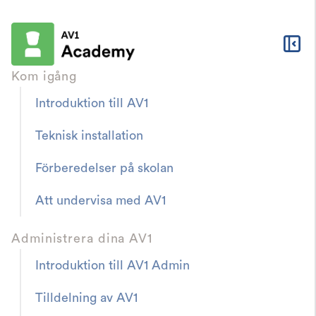
Kom igång
Introduktion till AV1
AV1 Academy
Resurser & Nedladdningar
Teknisk installation
Teaching with AV1
Förberedelser på skolan
Lärarrumsplakat
Att undervisa med AV1
Ett plakat som kan sättas upp i lärarrummet.
Fyll i kontaktinformation till kommunen eller
Administrera dina AV1
skolan direkt i PDF:en eller för hand efter
Introduktion till AV1 Admin
utskrift.
Tilldelning av AV1