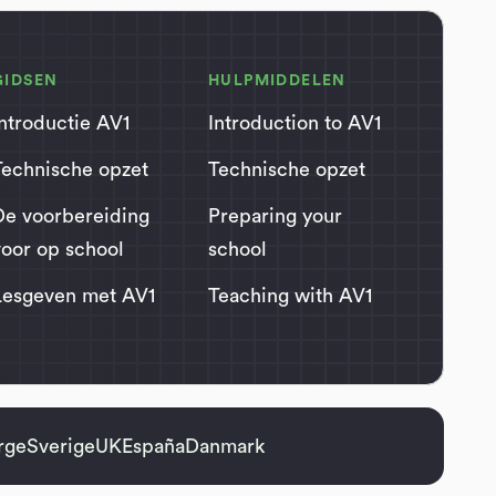
GIDSEN
HULPMIDDELEN
Introductie AV1
Introduction to AV1
Technische opzet
Technische opzet
De voorbereiding
Preparing your
voor op school
school
Lesgeven met AV1
Teaching with AV1
rge
Sverige
UK
España
Danmark