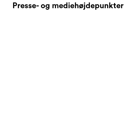
Presse- og mediehøjdepunkter
This little robot is helping sick