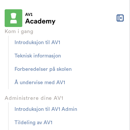
Kom i gang
Introduksjon til AV1
AV1 Academy
Ressurser & Nedlastinger
Teknisk informasjon
Teaching with AV1
Forberedelser på skolen
Kom i gang med AV1
Å undervise med AV1
Alt du behøver å vite for å enkelt komme i
gang med AV1 på din skole. Her kan du lese
Administrere dine AV1
om teknisk oppsett, forberedelser til bruk av
Introduksjon til AV1 Admin
AV1 og den første skoletimen.
Tildeling av AV1