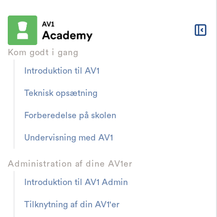
Kom godt i gang
Introduktion til AV1
AV1 Academy
Ressourcer & Downloads
Teknisk opsætning
Undervisning med AV1
Forberedelse på skolen
Lektionsplan »Dette
Undervisning med AV1
er AV1«
Et forslag til, hvordan du som lærer kan
Administration af dine AV1er
præsentere AV1 i klassen.
Introduktion til AV1 Admin
Tilknytning af din AV1'er