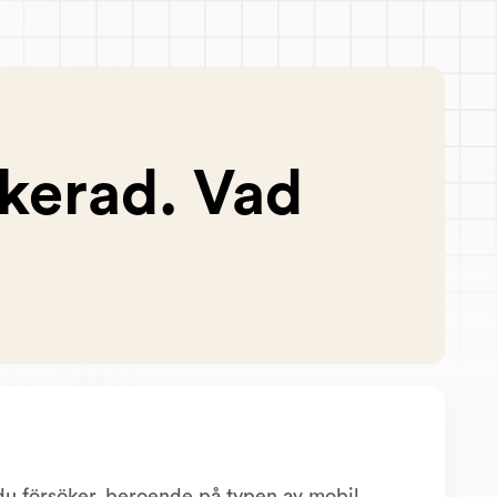
ckerad. Vad
 du försöker, beroende på typen av mobil