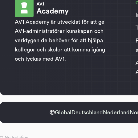
I
AV1 Academy är utvecklat för att ge
T
AV1-administratörer kunskapen och
verktygen de behöver för att hjälpa
kollegor och skolor att komma igång
och lyckas med AV1.

Global
Deutschland
Nederland
No
© No Isolation