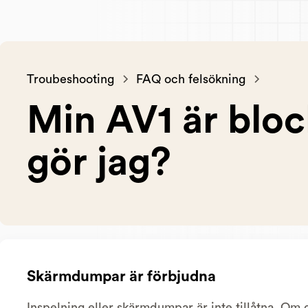
Troubeshooting
FAQ och felsökning
Min AV1 är blo
gör jag?
Skärmdumpar är förbjudna
Inspelning eller skärmdumpar är inte tillåtna. Om