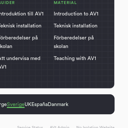
GUIDER
MATERIAL
ntroduktion till AV1
Introduction to AV1
eknisk installation
Teknisk installation
Förberedelser på
Förberedelser på
skolan
skolan
Att undervisa med
Teaching with AV1
AV1
rge
Sverige
UK
España
Danmark
Service Status
AV1 Admin
No Isolation Website