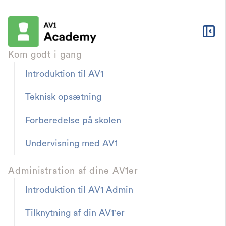
Kom godt i gang
Introduktion til AV1
Teknisk opsætning
Forberedelse på skolen
Hjælp
FAQ og fejlfinding
Jeg har brug for et
Undervisning med AV1
nyt nøgleord, hvad
Administration af dine AV1er
skal jeg gøre?
Introduktion til AV1 Admin
Tilknytning af din AV1'er