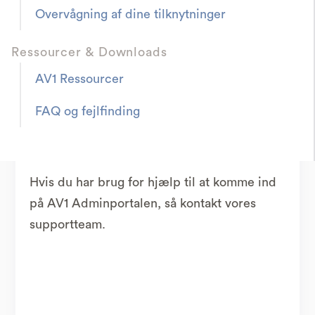
Overvågning af dine tilknytninger
Hvis du er administrator eller skolekontakt,
Ressourcer & Downloads
kan du
generere nye nøgleord
fra
AV1
Adminportalen
(for eksempel hvis du vil
AV1 Ressourcer
give AV1 videre til en elev efter at have
FAQ og fejlfinding
testet den, eller AV1 skal videre til en ny
elev).
Hvis du har brug for hjælp til at komme ind
på AV1 Adminportalen, så kontakt vores
supportteam.