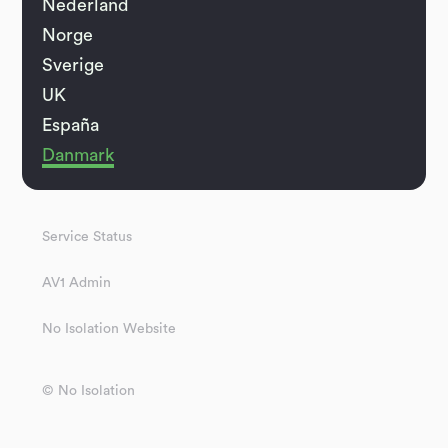
Nederland
Norge
Sverige
UK
España
Danmark
Service Status
AV1 Admin
No Isolation Website
© No Isolation