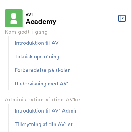
Kom godt i gang
Introduktion til AV1
Teknisk opsætning
Forberedelse på skolen
Hjælp
FAQ og fejlfinding
Videostreaming
Undervisning med AV1
kvaliteten er dårlig,
Administration af dine AV1er
hvad skal jeg gøre?
Introduktion til AV1 Admin
Tilknytning af din AV1'er