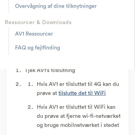
Overvågning af dine tilknytninger
Dårlig videostreaming-kvalitet skyldes en
Ressourcer & Downloads
dårlig forbindelse på enten AV1's lokation
eller brugerens lokation.
AV1 Ressourcer
FAQ og fejlfinding
Prøv venligst følgende:
Tjek AV1's tilslutning
Hvis AV1 er tilsluttet til 4G kan du
prøve at
tilslutte det til WiFi
Hvis AV1 er tilsluttet til WiFi kan
du prøve at fjerne wi-fi-netværket
og bruge mobilnetværket i stedet