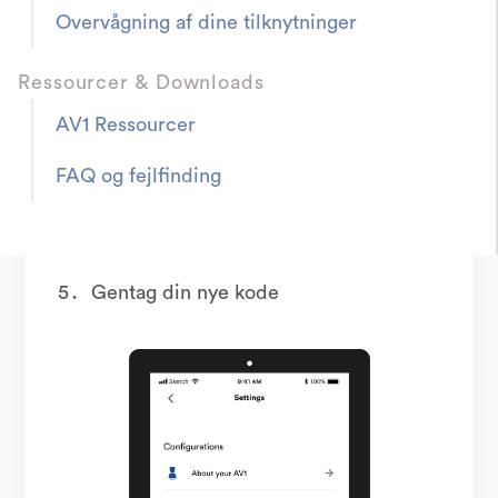
Overvågning af dine tilknytninger
Åbn appen
Ressourcer & Downloads
Tryk
Indstillinger > Skift hemmelig
AV1 Ressourcer
kode
FAQ og fejlfinding
Indtast den gamle kode
Opret en ny kode
Gentag din nye kode