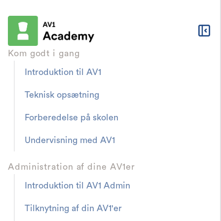
Kom godt i gang
Introduktion til AV1
Teknisk opsætning
Forberedelse på skolen
Hjælp
FAQ og fejlfinding
Hvordan ændrer jeg
Undervisning med AV1
min hemmelige
Administration af dine AV1er
kode?
Introduktion til AV1 Admin
Tilknytning af din AV1'er