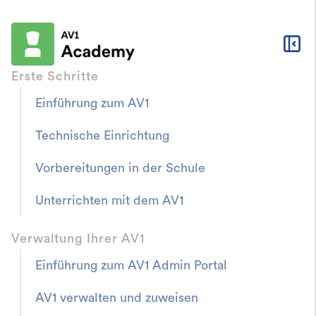
Erste Schritte
Einführung zum AV1
AV1 Academy
Ressourcen & Downloads
Technische Einrichtung
Introduction to AV1
Vorbereitungen in der Schule
Policies to ensure best practice, and
Unterrichten mit dem AV1
information to reassure everyone involved.
Verwaltung Ihrer AV1
Einführung zum AV1 Admin Portal
Onboarding Guide
AV1 verwalten und zuweisen
Ihr Leitfaden für die Einführung des AV1 in der