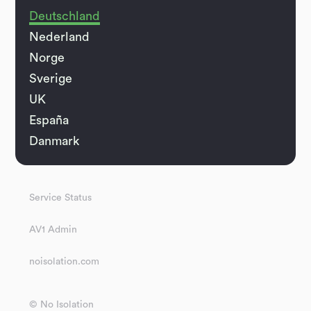
Deutschland
Nederland
Norge
Sverige
UK
España
Danmark
Service Status
AV1 Admin
noisolation.com
© No Isolation